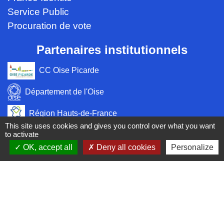
Service Public
Procuration de vote
Partenaires institutionnels
CC Oise Picarde
Département de l'Oise
Région Hauts-de-France
This site uses cookies and gives you control over what you want
to activate
Préfecture de l'Oise
OK, accept all
Deny all cookies
Personalize
Site réalisé par KOM Conseil
Mentions légales
-
Politique de confidentialité
-
Accessibilité
-
Plan du site
-