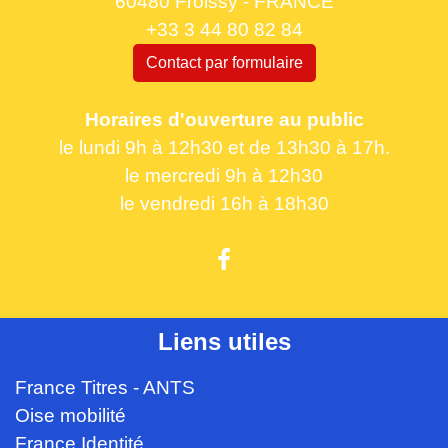
60480 Froissy - FRANCE
+33 3 44 80 82 84
Contact par formulaire
Horaires d'ouverture au public
le lundi 9h à 12h30 et de 13h30 à 17h.
le mercredi 9h à 12h30
le vendredi 16h à 18h30
Liens utiles
France Titres - ANTS
Oise mobilité
France Identité