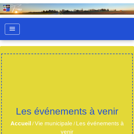
menu
Les événements à venir
Accueil
Vie municipale
Les événements à
/
/
venir