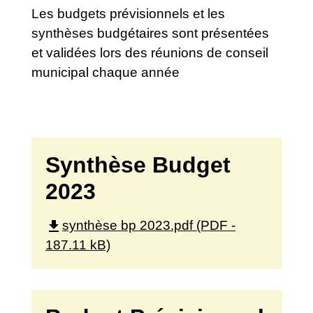
Les budgets prévisionnels et les
synthèses budgétaires sont présentées
et validées lors des réunions de conseil
municipal chaque année
Synthèse Budget
2023
file_download
synthèse bp 2023.pdf (PDF -
187.11 kB)