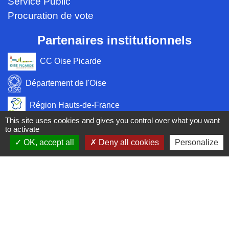
Service Public
Procuration de vote
Partenaires institutionnels
CC Oise Picarde
Département de l'Oise
Région Hauts-de-France
This site uses cookies and gives you control over what you want
Préfecture de l'Oise
to activate
OK, accept all
Deny all cookies
Personalize
Site réalisé par KOM Conseil
Mentions légales
-
Politique de confidentialité
-
Accessibilité
-
Plan du site
-
Gestion des cookies