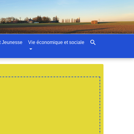
search
t Jeunesse
Vie économique et sociale