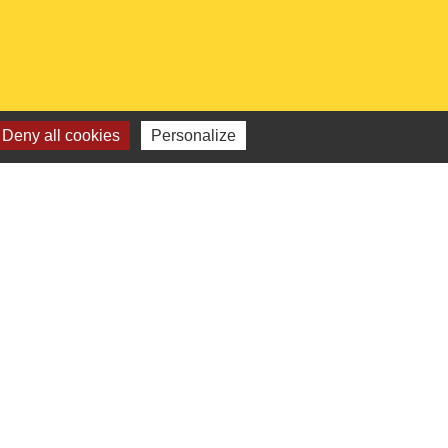
Deny all cookies
Personalize
 institutionnels
Picarde
de l'Oise