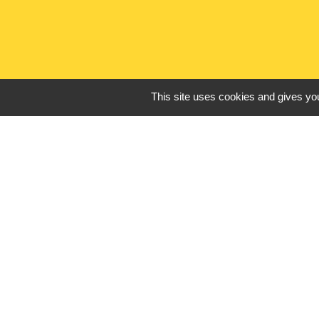
This site uses cookies and gives you
Liens utiles
France Titres - ANT
Oise mobilité
France Identité