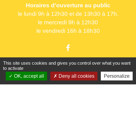
Horaires d'ouverture au public
le lundi 9h à 12h30 et de 13h30 à 17h.
le mercredi 9h à 12h30
le vendredi 16h à 18h30
This site uses cookies and gives you control over what you want
to activate
Liens utiles
OK, accept all
Deny all cookies
Personalize
France Titres - ANTS
Oise mobilité
France Identité
Service Public
Procuration de vote
Partenaires institutionnels