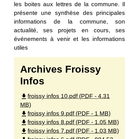
les boites aux lettres de la commune. Il
présente une synthèse des principales
informations de la commune, son
actualité, ses projets en cours, ses
événements à venir et les informations
utiles
Archives Froissy
Infos
file_download
froissy infos 10.pdf (PDF - 4.31
MB)
file_download
froissy infos 9.pdf (PDF - 1 MB)
file_download
froissy infos 8.pdf (PDF - 1.05 MB)
file_download
froissy infos 7.pdf (PDF - 1.03 MB)