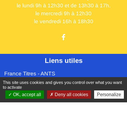
le lundi 9h à 12h30 et de 13h30 à 17h.
le mercredi 9h à 12h30
le vendredi 16h à 18h30
Liens utiles
France Titres - ANTS
Oise mobilité
This site uses cookies and gives you control over what you want
to activate
France Identité
OK, accept all
Deny all cookies
Personalize
Service Public
Procuration de vote
Partenaires institutionnels