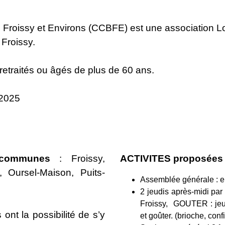
roissy et Environs (CCBFE) est une association Lo
 Froissy.
réretraités ou âgés de plus de 60 ans.
 2025
 communes
: Froissy,
ACTIVITES proposées 
, Oursel-Maison, Puits-
Assemblée générale : en
2 jeudis après-midi par
Froissy, GOUTER : jeux
nt la possibilité de s’y
et goûter. (brioche, conf