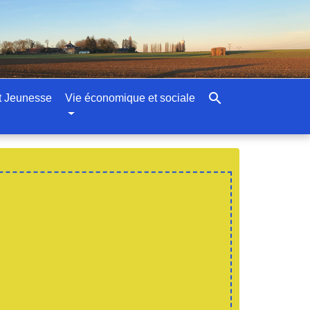
search
t Jeunesse
Vie économique et sociale