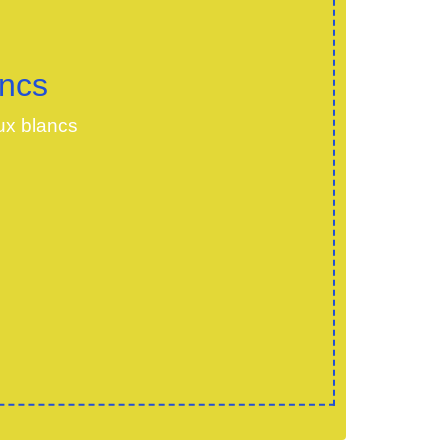
ancs
ux blancs