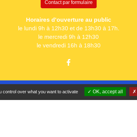
Contact par formulaire
Horaires d'ouverture au public
le lundi 9h à 12h30 et de 13h30 à 17h.
le mercredi 9h à 12h30
le vendredi 16h à 18h30
Partenaires
 control over what you want to activate
OK, accept all
CC Oise 
S
Département 
Région Hau