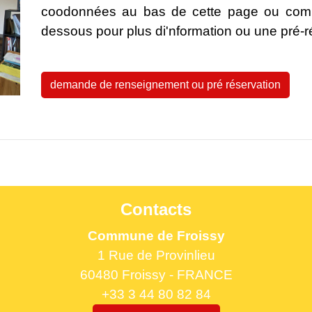
coodonnées au bas de cette page ou complé
dessous pour plus di'nformation ou une pré-r
demande de renseignement ou pré réservation
Contacts
Commune de Froissy
1 Rue de Provinlieu
60480 Froissy - FRANCE
+33 3 44 80 82 84