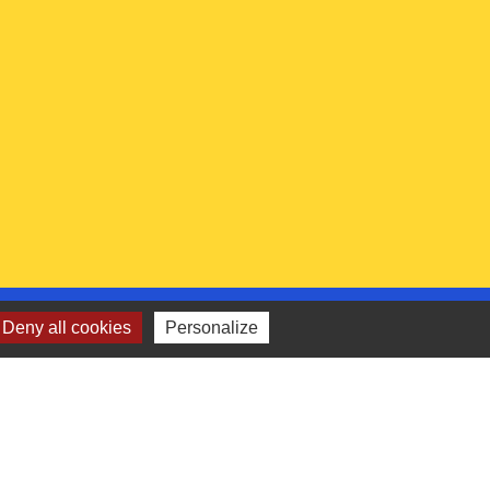
 institutionnels
Deny all cookies
Personalize
Picarde
de l'Oise
ts-de-France