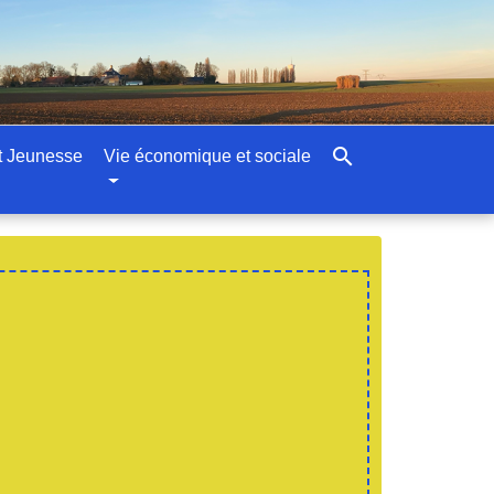
search
t Jeunesse
Vie économique et sociale