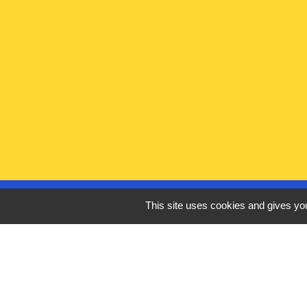
Liens utiles
This site uses cookies and gives you
France Titres - ANT
Oise mobilité
France Identité
Service Public
Procuration de vote