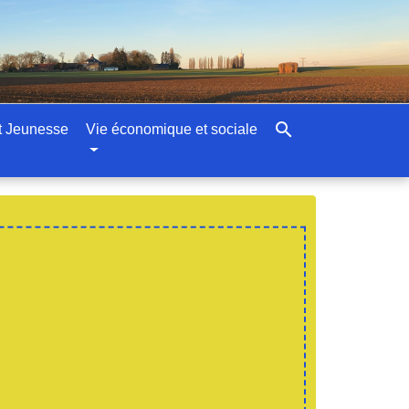
search
t Jeunesse
Vie économique et sociale