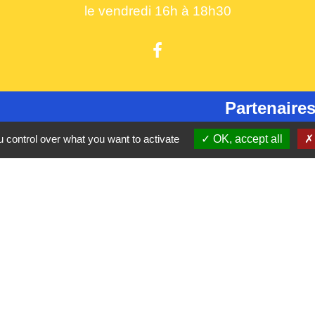
le vendredi 16h à 18h30
Partenaires
CC Oise 
S
 control over what you want to activate
OK, accept all
Département 
Région Hau
Préfecture d
Site réalis
tique de confidentialité
-
Accessibilité
-
Plan du site