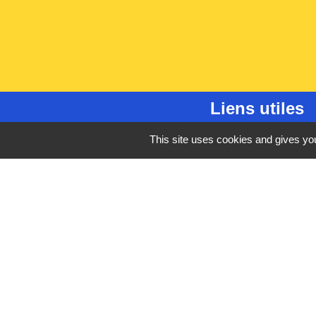
Liens utiles
France Titres - ANT
This site uses cookies and gives you
Oise mobilité
France Identité
Service Public
Procuration de vote
Mentions légales
-
Poli