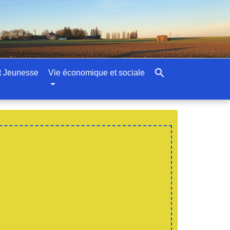
search
t Jeunesse
Vie économique et sociale