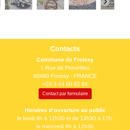
Contacts
Commune de Froissy
1 Rue de Provinlieu
60480 Froissy - FRANCE
+33 3 44 80 82 84
Contact par formulaire
Horaires d'ouverture au public
le lundi 9h à 12h30 et de 13h30 à 17h.
le mercredi 9h à 12h30