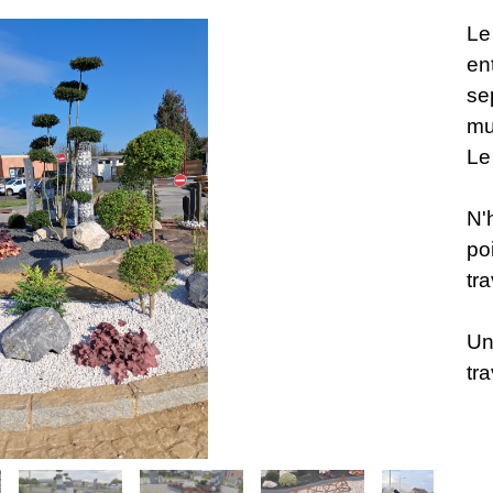
Le
en
s
mu
Le
N'
po
tra
Un
tr