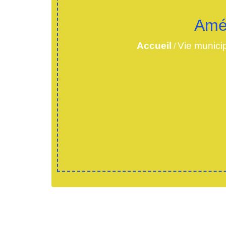
Amé
Accueil
Vie munici
/