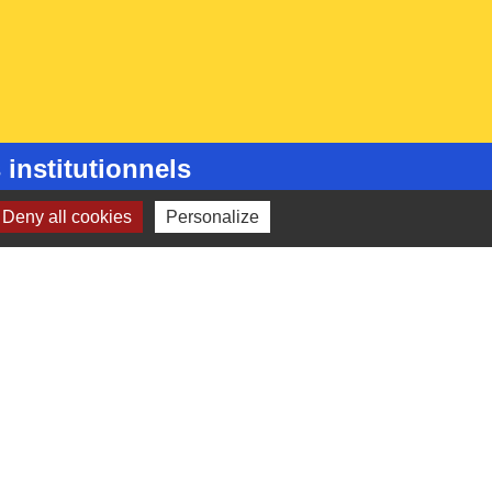
 institutionnels
Picarde
Deny all cookies
Personalize
de l'Oise
ts-de-France
e l'Oise
é par KOM Conseil
-
Gestion des cookies