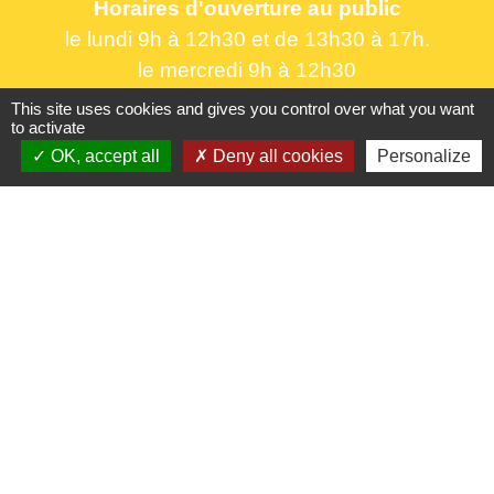
Horaires d'ouverture au public
le lundi 9h à 12h30 et de 13h30 à 17h.
le mercredi 9h à 12h30
le vendredi 16h à 18h30
This site uses cookies and gives you control over what you want
to activate
OK, accept all
Deny all cookies
Personalize
Liens utiles
France Titres - ANTS
Oise mobilité
France Identité
Service Public
Procuration de vote
Partenaires institutionnels