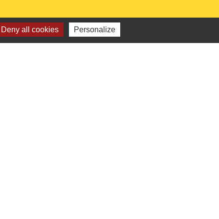
Deny all cookies
Personalize
 institutionnels
Picarde
de l'Oise
ts-de-France
e l'Oise