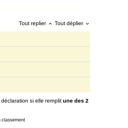
Tout replier
Tout déplier
keyboard_arrow_up
keyboard_arrow_down
déclaration si elle remplit
une des 2
n classement