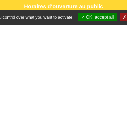
Horaires d'ouverture au public
le lundi 9h à 12h30 et de 13h30 à 17h.
 control over what you want to activate
OK, accept all
le mercredi 9h à 12h30
le vendredi 16h à 18h30
Partenaires
CC Oise 
S
Département 
Région Hau
Préfecture d