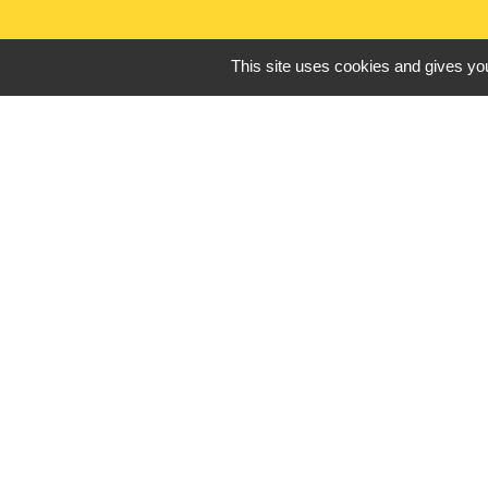
This site uses cookies and gives you
Liens utiles
France Titres - ANT
Oise mobilité
France Identité
Service Public
Procuration de vote