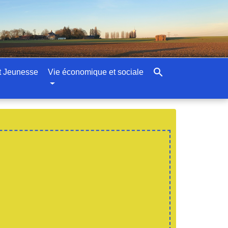
search
t Jeunesse
Vie économique et sociale