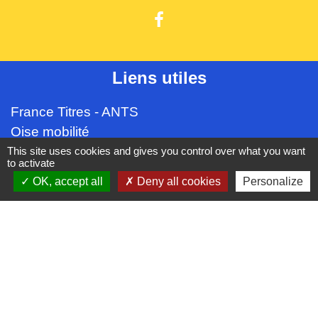
Liens utiles
France Titres - ANTS
Oise mobilité
France Identité
This site uses cookies and gives you control over what you want
to activate
Service Public
OK, accept all
Deny all cookies
Personalize
Procuration de vote
Partenaires institutionnels
CC Oise Picarde
Département de l'Oise
Région Hauts-de-France