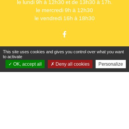
le lundi 9h à 12h30 et de 13h30 à 17h.
le mercredi 9h à 12h30
le vendredi 16h à 18h30
This site uses cookies and gives you control over what you want
Liens utiles
to activate
OK, accept all
Deny all cookies
Personalize
France Titres - ANTS
Oise mobilité
France Identité
Service Public
Procuration de vote
Partenaires institutionnels