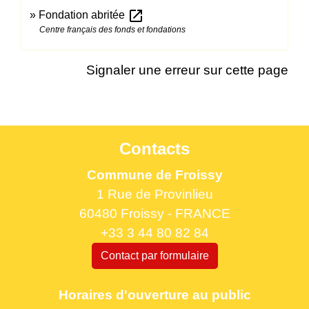
open_in_new
Fondation abritée
Centre français des fonds et fondations
Signaler une erreur sur cette page
Contacts
Commune de Froissy
1 Rue de Provinlieu
60480 Froissy - FRANCE
+33 3 44 80 82 84
Contact par formulaire
Horaires d'ouverture au public