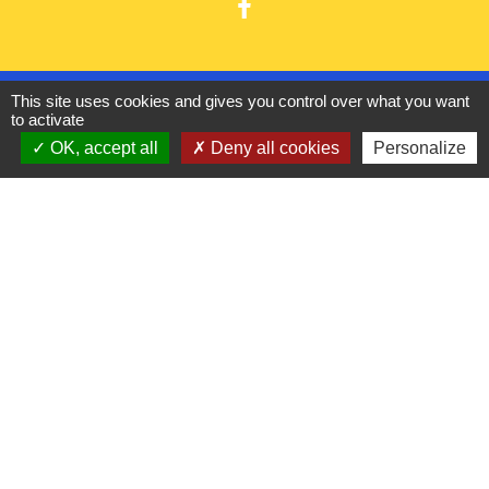
Liens utiles
This site uses cookies and gives you control over what you want
to activate
France Titres - ANTS
OK, accept all
Deny all cookies
Personalize
Oise mobilité
France Identité
Service Public
Procuration de vote
Partenaires institutionnels
CC Oise Picarde
Département de l'Oise
Région Hauts-de-France