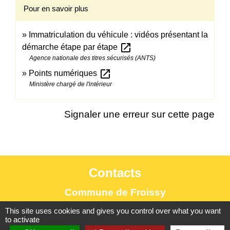
Pour en savoir plus
Immatriculation du véhicule : vidéos présentant la
open_in_new
démarche étape par étape
Agence nationale des titres sécurisés (ANTS)
open_in_new
Points numériques
Ministère chargé de l'intérieur
Signaler une erreur sur cette page
Contacts
Commune de Froissy
1 Rue de Provinlieu
This site uses cookies and gives you control over what you want
to activate
60480 Froissy - FRANCE