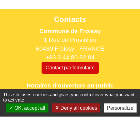
Contacts
Commune de Froissy
1 Rue de Provinlieu
60480 Froissy - FRANCE
+33 3 44 80 82 84
Contact par formulaire
Horaires d'ouverture au public
le lundi 9h à 12h30 et de 13h30 à 17h.
This site uses cookies and gives you control over what you want
to activate
le mercredi 9h à 12h30
OK, accept all
Deny all cookies
Personalize
le vendredi 16h à 18h30