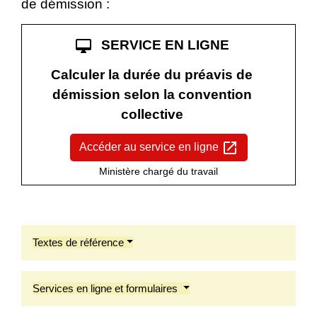
de démission :
desktop_mac
SERVICE EN LIGNE
Calculer la durée du préavis de
démission selon la convention
collective
open_in_new
Accéder au service en ligne
Ministère chargé du travail
Textes de référence
Services en ligne et formulaires