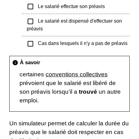
check_box_outline_blank
Le salarié effectue son préavis
check_box_outline_blank
Le salarié est dispensé d'effectuer son
préavis
check_box_outline_blank
Cas dans lesquels il n'y a pas de préavis
À savoir
info
certaines
conventions collectives
prévoient que le salarié est libéré de
son préavis lorsqu’il a
trouvé
un autre
emploi.
Un simulateur permet de calculer la durée du
préavis que le salarié doit respecter en cas