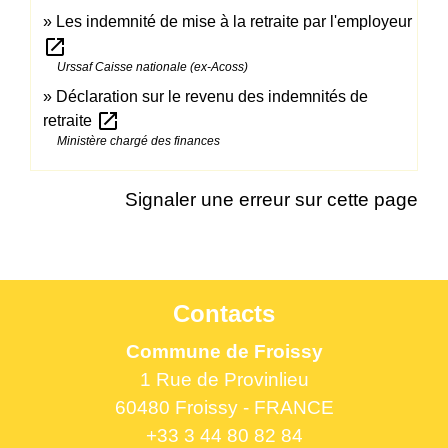
Les indemnité de mise à la retraite par l'employeur
open_in_new
Urssaf Caisse nationale (ex-Acoss)
Déclaration sur le revenu des indemnités de
open_in_new
retraite
Ministère chargé des finances
Signaler une erreur sur cette page
Contacts
Commune de Froissy
1 Rue de Provinlieu
60480 Froissy - FRANCE
+33 3 44 80 82 84