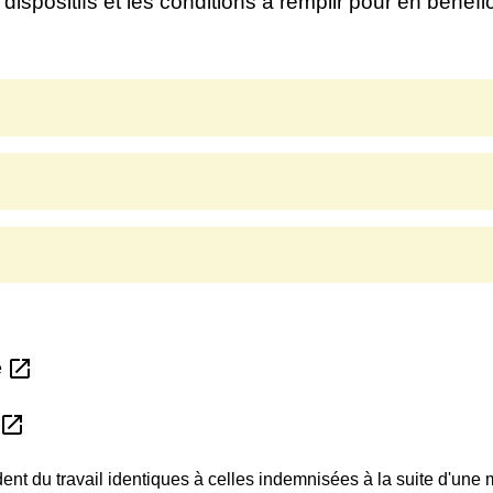
ispositifs et les conditions à remplir pour en bénéfic
open_in_new
e
open_in_new
ent du travail identiques à celles indemnisées à la suite d'une