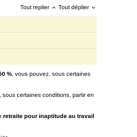
Tout replier
Tout déplier
keyboard_arrow_up
keyboard_arrow_down
50 %
, vous pouvez, sous certaines
 sous certaines conditions, partir en
en
retraite pour inaptitude au travail