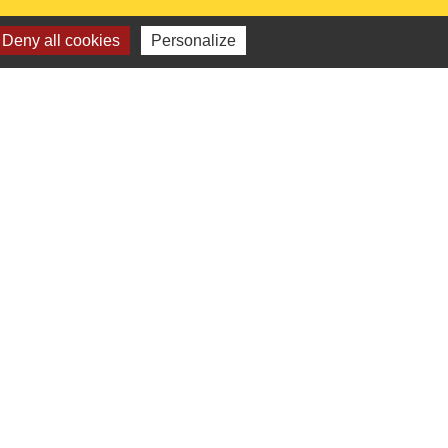
Deny all cookies
Personalize
 institutionnels
Picarde
de l'Oise
ts-de-France
e l'Oise
é par KOM Conseil