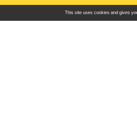
This site uses cookies and gives you
Liens utiles
France Titres - ANT
Oise mobilité
France Identité
Service Public
Procuration de vote