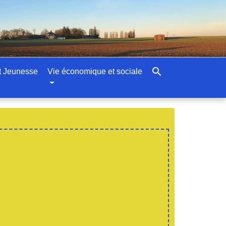
search
t Jeunesse
Vie économique et sociale