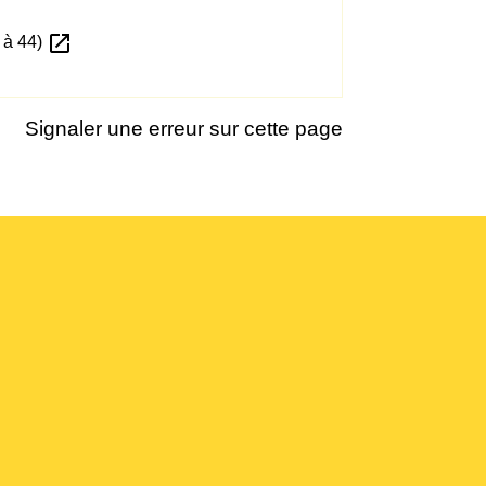
open_in_new
 à 44)
Signaler une erreur sur cette page