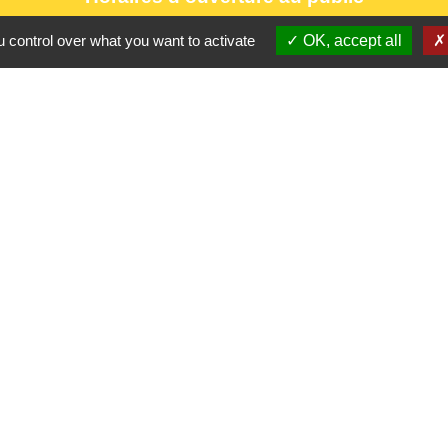
le lundi 9h à 12h30 et de 13h30 à 17h.
 control over what you want to activate
OK, accept all
le mercredi 9h à 12h30
le vendredi 16h à 18h30
Partenaires
CC Oise 
S
Département 
Région Hau
Préfecture d
Site réalis