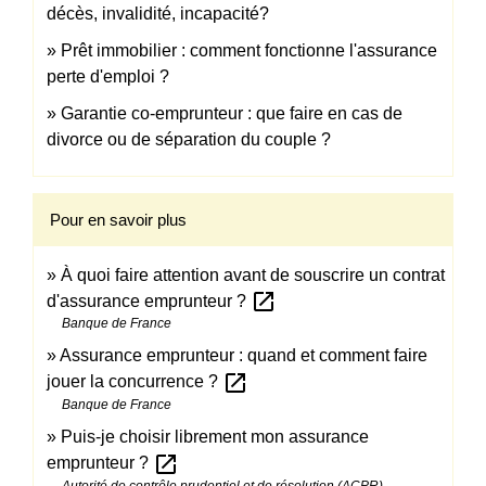
décès, invalidité, incapacité?
Prêt immobilier : comment fonctionne l'assurance
perte d'emploi ?
Garantie co-emprunteur : que faire en cas de
divorce ou de séparation du couple ?
Pour en savoir plus
À quoi faire attention avant de souscrire un contrat
open_in_new
d'assurance emprunteur ?
Banque de France
Assurance emprunteur : quand et comment faire
open_in_new
jouer la concurrence ?
Banque de France
Puis-je choisir librement mon assurance
open_in_new
emprunteur ?
Autorité de contrôle prudentiel et de résolution (ACPR)