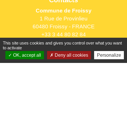
Commune de Froissy
1 Rue de Provinlieu
60480 Froissy - FRANCE
+33 3 44 80 82 84
This site uses cookies and gives you control over what you want
Contact par formulaire
to activate
OK, accept all
Deny all cookies
Personalize
Horaires d'ouverture au public
le lundi 9h à 12h30 et de 13h30 à 17h.
le mercredi 9h à 12h30
le vendredi 16h à 18h30
Liens utiles