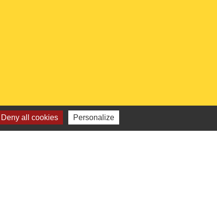
Deny all cookies
Personalize
 institutionnels
Picarde
de l'Oise