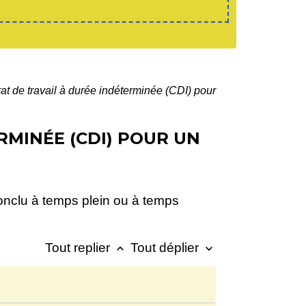
at de travail à durée indéterminée (CDI) pour
RMINÉE (CDI) POUR UN
conclu à temps plein ou à temps
Tout replier
Tout déplier
keyboard_arrow_up
keyboard_arrow_down