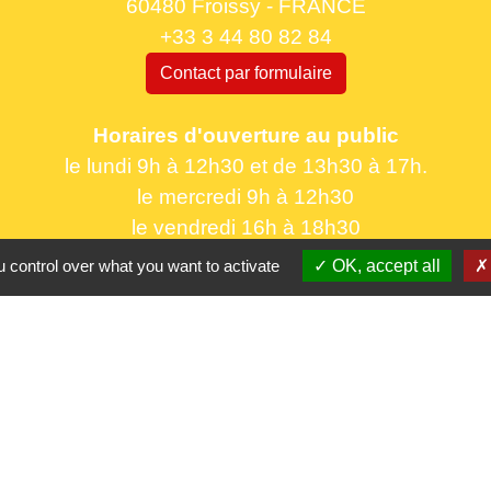
60480 Froissy - FRANCE
+33 3 44 80 82 84
Contact par formulaire
Horaires d'ouverture au public
le lundi 9h à 12h30 et de 13h30 à 17h.
le mercredi 9h à 12h30
le vendredi 16h à 18h30
 control over what you want to activate
OK, accept all
Partenaires
CC Oise 
S
Département 