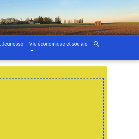
search
t Jeunesse
Vie économique et sociale