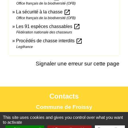
Office français de la biodiversité (OFB)
open_in_new
La sécurité à la chasse
Office français de la biodiversité (OFB)
open_in_new
Les 91 espèces chassables
Fédération nationale des chasseurs
open_in_new
Procédés de chasse interdits
Legifrance
Signaler une erreur sur cette page
Contacts
Commune de Froissy
1 Rue de Provinlieu
This site uses cookies and gives you control over what you want
to activate
60480 Froissy - FRANCE