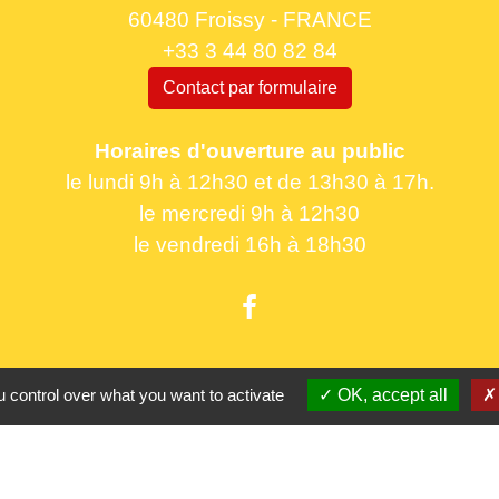
60480 Froissy - FRANCE
+33 3 44 80 82 84
Contact par formulaire
Horaires d'ouverture au public
le lundi 9h à 12h30 et de 13h30 à 17h.
le mercredi 9h à 12h30
le vendredi 16h à 18h30
Partenaires
 control over what you want to activate
OK, accept all
CC Oise 
S
Département 