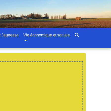
search
t Jeunesse
Vie économique et sociale