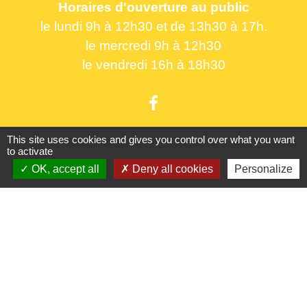
Horaires d'ouverture au public
le lundi 9h à 12h30 et de 13h30 à 17h.
le mercredi 9h à 12h30
le vendredi 16h à 18h30
This site uses cookies and gives you control over what you want
to activate
Liens utiles
OK, accept all
Deny all cookies
Personalize
France Titres - ANTS
Oise mobilité
France Identité
Service Public
Procuration de vote
Partenaires institutionnels