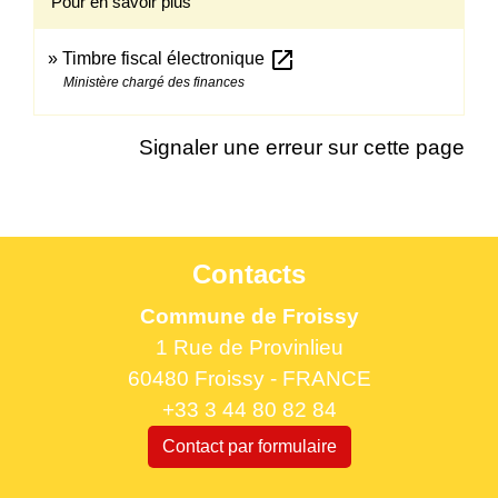
Pour en savoir plus
open_in_new
Timbre fiscal électronique
Ministère chargé des finances
Signaler une erreur sur cette page
Contacts
Commune de Froissy
1 Rue de Provinlieu
60480 Froissy - FRANCE
+33 3 44 80 82 84
Contact par formulaire