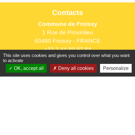
Contacts
Commune de Froissy
1 Rue de Provinlieu
60480 Froissy - FRANCE
+33 3 44 80 82 84
This site uses cookies and gives you control over what you want
Contact par formulaire
to activate
OK, accept all
Deny all cookies
Personalize
Horaires d'ouverture au public
le lundi 9h à 12h30 et de 13h30 à 17h.
le mercredi 9h à 12h30
le vendredi 16h à 18h30