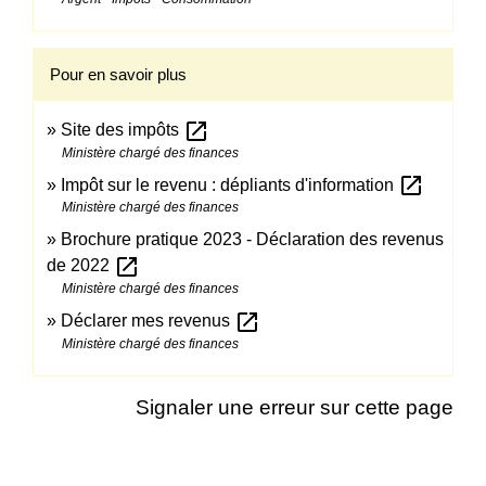
Pour en savoir plus
open_in_new
Site des impôts
Ministère chargé des finances
open_in_new
Impôt sur le revenu : dépliants d'information
Ministère chargé des finances
Brochure pratique 2023 - Déclaration des revenus
open_in_new
de 2022
Ministère chargé des finances
open_in_new
Déclarer mes revenus
Ministère chargé des finances
Signaler une erreur sur cette page