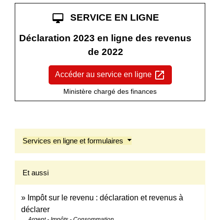
desktop_mac
SERVICE EN LIGNE
Déclaration 2023 en ligne des revenus
de 2022
open_in_new
Accéder au service en ligne
Ministère chargé des finances
Services en ligne et formulaires
Et aussi
Impôt sur le revenu : déclaration et revenus à
déclarer
Argent - Impôts - Consommation