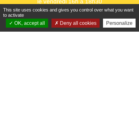
le vendredi 16h à 18h30
This site uses cookies and gives you control over what you want
to activate
OK, accept all
Deny all cookies
Personalize
Liens utiles
France Titres - ANTS
Oise mobilité
France Identité
Service Public
Procuration de vote
Partenaires institutionnels
CC Oise Picarde
Département de l'Oise