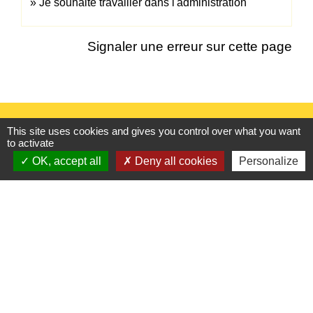
Je souhaite travailler dans l'administration
Signaler une erreur sur cette page
Contacts
This site uses cookies and gives you control over what you want
to activate
Commune de Froissy
OK, accept all
Deny all cookies
Personalize
1 Rue de Provinlieu
60480 Froissy - FRANCE
+33 3 44 80 82 84
Contact par formulaire
Horaires d'ouverture au public
le lundi 9h à 12h30 et de 13h30 à 17h.