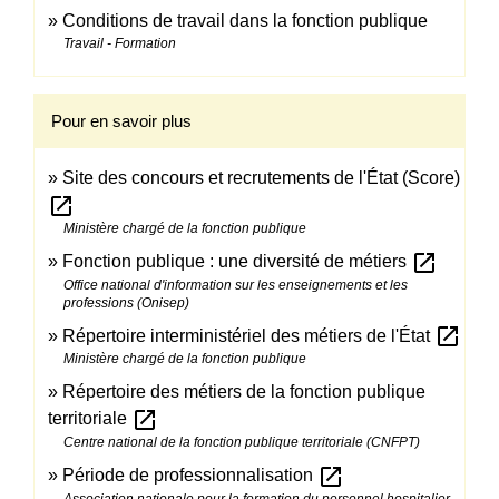
Conditions de travail dans la fonction publique
Travail - Formation
Pour en savoir plus
Site des concours et recrutements de l'État (Score)
open_in_new
Ministère chargé de la fonction publique
open_in_new
Fonction publique : une diversité de métiers
Office national d'information sur les enseignements et les
professions (Onisep)
open_in_new
Répertoire interministériel des métiers de l'État
Ministère chargé de la fonction publique
Répertoire des métiers de la fonction publique
open_in_new
territoriale
Centre national de la fonction publique territoriale (CNFPT)
open_in_new
Période de professionnalisation
Association nationale pour la formation du personnel hospitalier