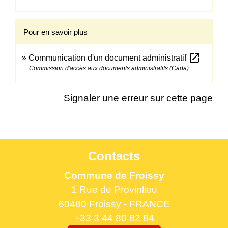
Pour en savoir plus
open_in_new
Communication d'un document administratif
Commission d'accès aux documents administratifs (Cada)
Signaler une erreur sur cette page
Contacts
Commune de Froissy
1 Rue de Provinlieu
60480 Froissy - FRANCE
+33 3 44 80 82 84