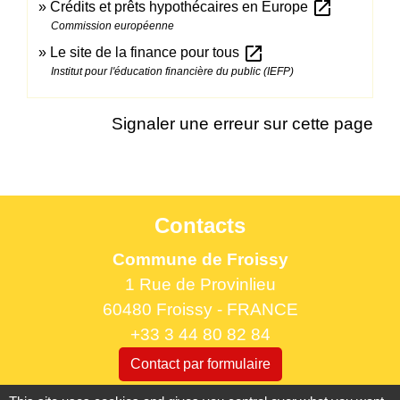
open_in_new
Crédits et prêts hypothécaires en Europe
Commission européenne
open_in_new
Le site de la finance pour tous
Institut pour l'éducation financière du public (IEFP)
Signaler une erreur sur cette page
Contacts
Commune de Froissy
1 Rue de Provinlieu
60480 Froissy - FRANCE
+33 3 44 80 82 84
Contact par formulaire