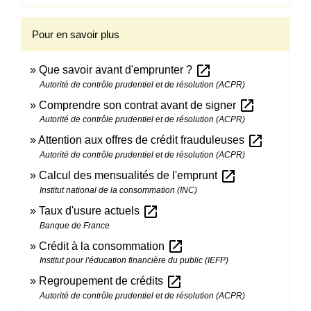
Pour en savoir plus
open_in_new
Que savoir avant d'emprunter ?
Autorité de contrôle prudentiel et de résolution (ACPR)
open_in_new
Comprendre son contrat avant de signer
Autorité de contrôle prudentiel et de résolution (ACPR)
open_in_new
Attention aux offres de crédit frauduleuses
Autorité de contrôle prudentiel et de résolution (ACPR)
open_in_new
Calcul des mensualités de l'emprunt
Institut national de la consommation (INC)
open_in_new
Taux d'usure actuels
Banque de France
open_in_new
Crédit à la consommation
Institut pour l'éducation financière du public (IEFP)
open_in_new
Regroupement de crédits
Autorité de contrôle prudentiel et de résolution (ACPR)