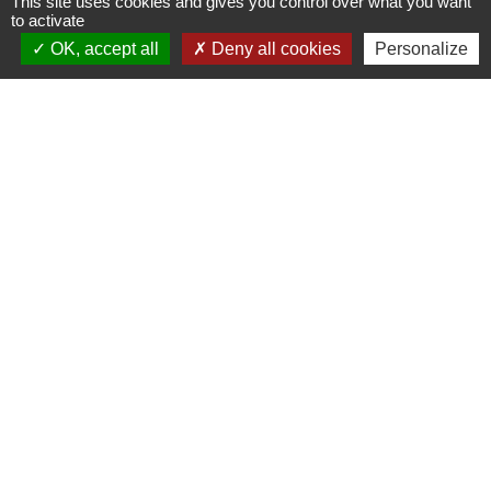
This site uses cookies and gives you control over what you want
Horaires d'ouverture au public
to activate
le lundi 9h à 12h30 et de 13h30 à 17h.
OK, accept all
Deny all cookies
Personalize
le mercredi 9h à 12h30
le vendredi 16h à 18h30
Liens utiles
France Titres - ANTS
Oise mobilité
France Identité
Service Public
Procuration de vote
Partenaires institutionnels