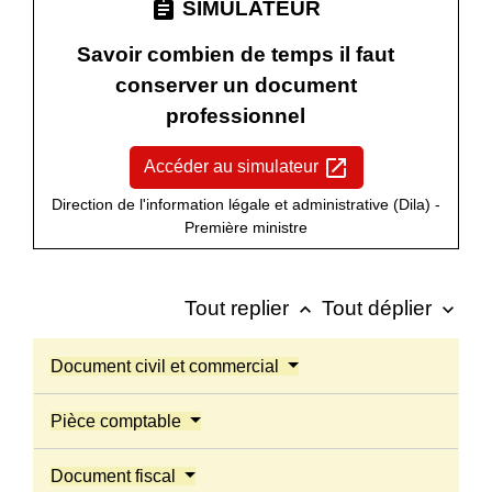
assignment
SIMULATEUR
Savoir combien de temps il faut
conserver un document
professionnel
open_in_new
Accéder au simulateur
Direction de l'information légale et administrative (Dila) -
Première ministre
Tout replier
Tout déplier
keyboard_arrow_up
keyboard_arrow_down
Document civil et commercial
Pièce comptable
Document fiscal