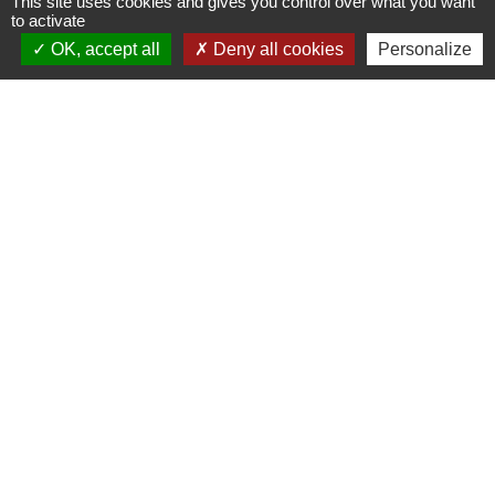
This site uses cookies and gives you control over what you want
to activate
OK, accept all
Deny all cookies
Personalize
Liens utiles
France Titres - ANTS
Oise mobilité
France Identité
Service Public
Procuration de vote
Partenaires institutionnels
CC Oise Picarde
Département de l'Oise
Région Hauts-de-France