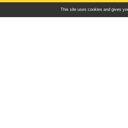
This site uses cookies and gives you
Liens utiles
France Titres - ANT
Oise mobilité
France Identité
Service Public
Procuration de vote