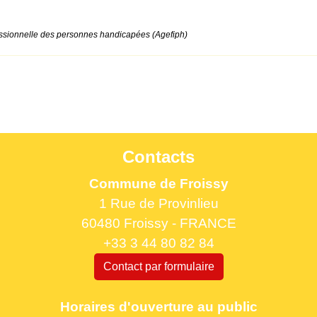
fessionnelle des personnes handicapées (Agefiph)
Contacts
Commune de Froissy
1 Rue de Provinlieu
60480 Froissy - FRANCE
+33 3 44 80 82 84
Contact par formulaire
Horaires d'ouverture au public