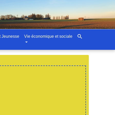
search
t Jeunesse
Vie économique et sociale