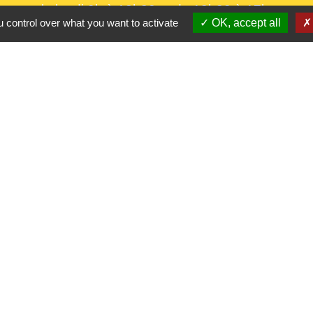
le lundi 9h à 12h30 et de 13h30 à 17h.
 control over what you want to activate
OK, accept all
le mercredi 9h à 12h30
le vendredi 16h à 18h30
Partenaires
CC Oise 
S
Département 
Région Hau
Préfecture d
Site réalis