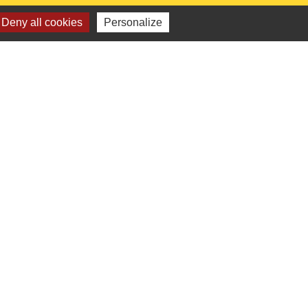
Deny all cookies
Personalize
 institutionnels
Picarde
de l'Oise
ts-de-France
e l'Oise
é par KOM Conseil