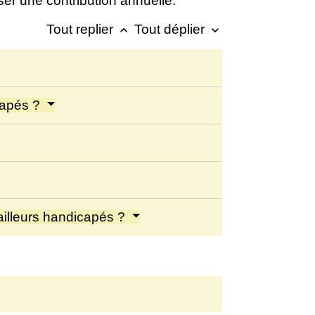
rser une contribution annuelle.
Tout replier
Tout déplier
keyboard_arrow_up
keyboard_arrow_down
icapés ?
ailleurs handicapés ?