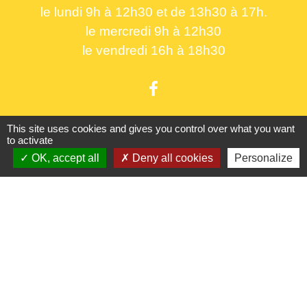
le lundi 9h à 12h30 et de 13h30 à 17h.
le mercredi 9h à 12h30
le vendredi 16h à 18h30
This site uses cookies and gives you control over what you want
to activate
Liens utiles
OK, accept all
Deny all cookies
Personalize
France Titres - ANTS
Oise mobilité
France Identité
Service Public
Procuration de vote
Partenaires institutionnels