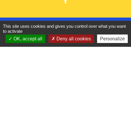
Liens utiles
This site uses cookies and gives you control over what you want
to activate
France Titres - ANTS
OK, accept all
Deny all cookies
Personalize
Oise mobilité
France Identité
Service Public
Procuration de vote
Partenaires institutionnels
CC Oise Picarde
Département de l'Oise
Région Hauts-de-France