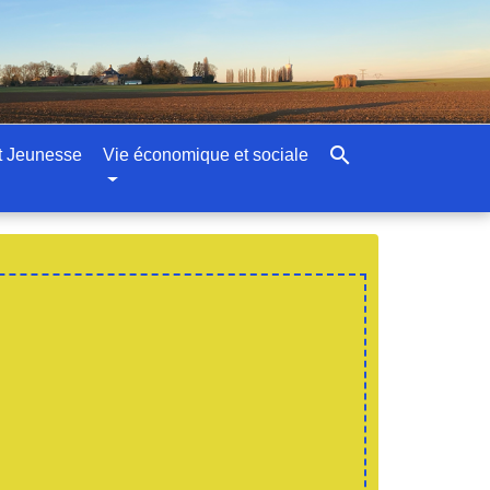
search
t Jeunesse
Vie économique et sociale