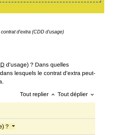
ontrat d'extra (CDD d'usage)
DD
d'usage) ? Dans quelles
 dans lesquels le contrat d'extra peut-
a.
Tout replier
Tout déplier
keyboard_arrow_up
keyboard_arrow_down
e) ?