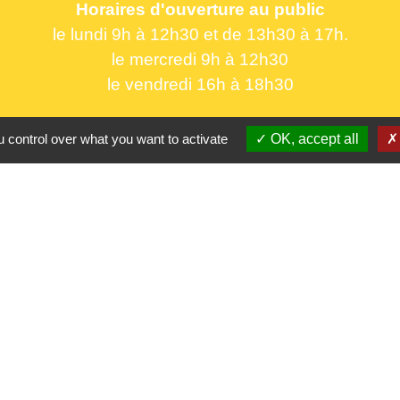
Horaires d'ouverture au public
le lundi 9h à 12h30 et de 13h30 à 17h.
le mercredi 9h à 12h30
le vendredi 16h à 18h30
 control over what you want to activate
OK, accept all
Partenaires
CC Oise 
S
Département 
Région Hau
Préfecture d
Site réalis