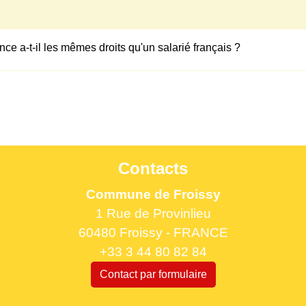
ce a-t-il les mêmes droits qu'un salarié français ?
Contacts
Commune de Froissy
1 Rue de Provinlieu
60480 Froissy - FRANCE
+33 3 44 80 82 84
Contact par formulaire