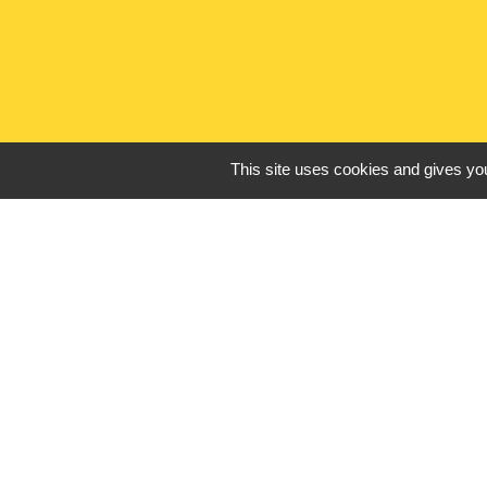
This site uses cookies and gives you
Liens utiles
France Titres - ANT
Oise mobilité
France Identité
Service Public
Procuration de vote