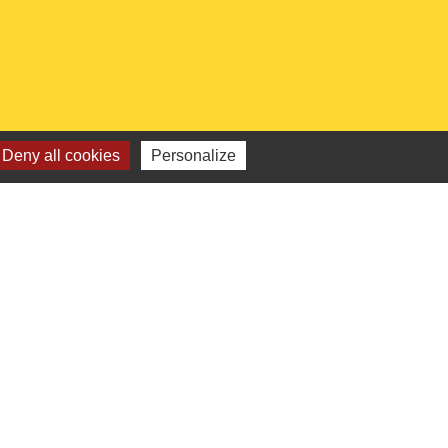
Deny all cookies
Personalize
 institutionnels
Picarde
de l'Oise
ts-de-France
e l'Oise
é par KOM Conseil