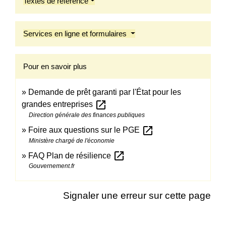
Textes de référence
Services en ligne et formulaires
Pour en savoir plus
Demande de prêt garanti par l'État pour les
open_in_new
grandes entreprises
Direction générale des finances publiques
open_in_new
Foire aux questions sur le PGE
Ministère chargé de l'économie
open_in_new
FAQ Plan de résilience
Gouvernement.fr
Signaler une erreur sur cette page