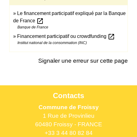
Le financement participatif expliqué par la Banque
open_in_new
de France
Banque de France
open_in_new
Financement participatif ou crowdfunding
Institut national de la consommation (INC)
Signaler une erreur sur cette page
Contacts
Commune de Froissy
1 Rue de Provinlieu
60480 Froissy - FRANCE
+33 3 44 80 82 84