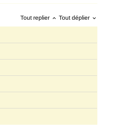
Tout replier
Tout déplier
keyboard_arrow_up
keyboard_arrow_down