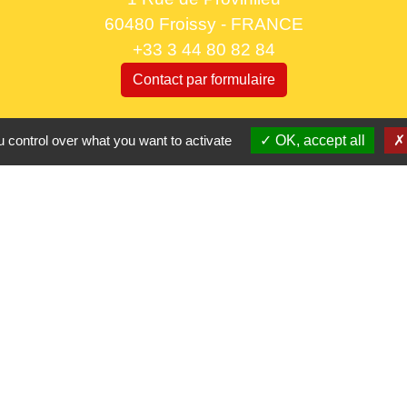
60480 Froissy - FRANCE
+33 3 44 80 82 84
Contact par formulaire
Horaires d'ouverture au public
 control over what you want to activate
OK, accept all
le lundi 9h à 12h30 et de 13h30 à 17h.
le mercredi 9h à 12h30
le vendredi 16h à 18h30
Partenaires
CC Oise 
S