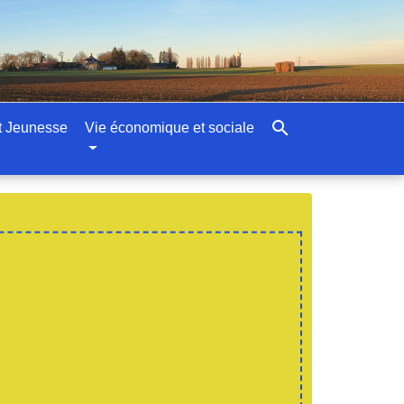
search
t Jeunesse
Vie économique et sociale