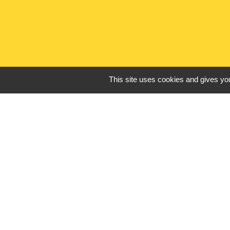
This site uses cookies and gives you
Liens utiles
France Titres - ANT
Oise mobilité