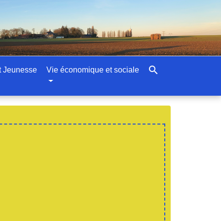
search
t Jeunesse
Vie économique et sociale