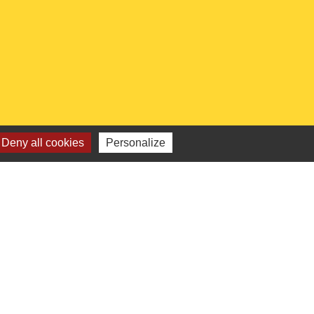
Deny all cookies
Personalize
 institutionnels
Picarde
de l'Oise
ts-de-France