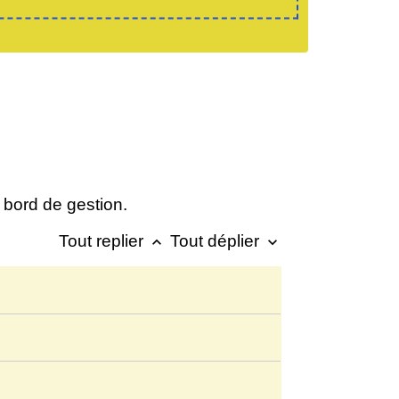
e bord de gestion.
Tout replier
Tout déplier
keyboard_arrow_up
keyboard_arrow_down