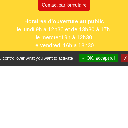
Contact par formulaire
Horaires d'ouverture au public
le lundi 9h à 12h30 et de 13h30 à 17h.
le mercredi 9h à 12h30
le vendredi 16h à 18h30
 control over what you want to activate
OK, accept all
Partenaires
CC Oise 
S
Département 
Région Hau