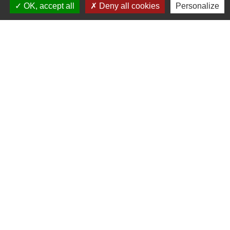
OK, accept all
Deny all cookies
Personalize
Liens utiles
France Titres - ANTS
Oise mobilité
France Identité
Service Public
Procuration de vote
Partenaires institutionnels
CC Oise Picarde
Département de l'Oise
Région Hauts-de-France
Préfecture de l'Oise