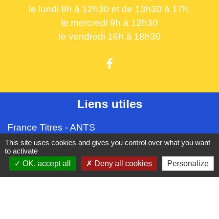
le lundi 9h à 12h30 et de 13h30 à 17h.
le mercredi 9h à 12h30
le vendredi 16h à 18h30
Liens utiles
France Titres - ANTS
Oise mobilité
This site uses cookies and gives you control over what you want
to activate
France Identité
OK, accept all
Deny all cookies
Personalize
Service Public
Procuration de vote
Partenaires institutionnels