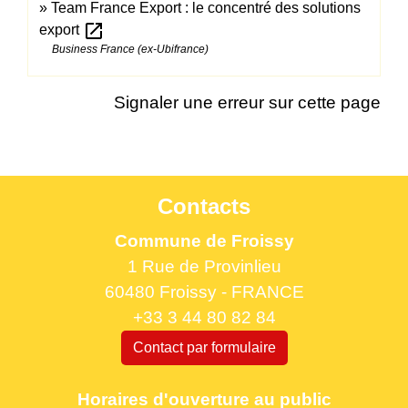
Team France Export : le concentré des solutions
open_in_new
export
Business France (ex-Ubifrance)
Signaler une erreur sur cette page
Contacts
Commune de Froissy
1 Rue de Provinlieu
60480 Froissy - FRANCE
+33 3 44 80 82 84
Contact par formulaire
Horaires d'ouverture au public