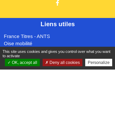
Liens utiles
France Titres - ANTS
Oise mobilité
France Identité
This site uses cookies and gives you control over what you want
to activate
Service Public
OK, accept all
Deny all cookies
Personalize
Procuration de vote
Partenaires institutionnels
CC Oise Picarde
Département de l'Oise
Région Hauts-de-France