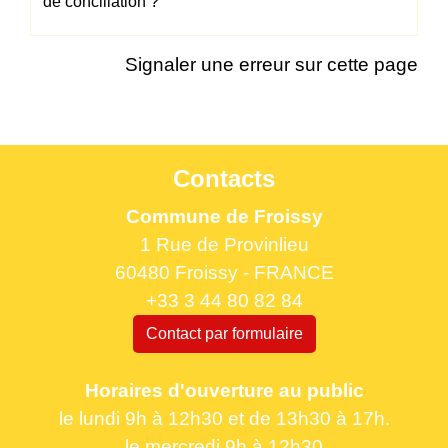
de conciliation ?
Signaler une erreur sur cette page
Contacts
Commune de Froissy
1 Rue de Provinlieu
60480 Froissy - FRANCE
+33 3 44 80 82 84
Contact par formulaire
Horaires d'ouverture au public
le lundi 9h à 12h30 et de 13h30 à 17h.
le mercredi 9h à 12h30