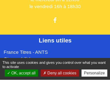
le vendredi 16h à 18h30
Liens utiles
France Titres - ANTS
Oise mobilité
This site uses cookies and gives you control over what you want
France Identité
to activate
Service Public
OK, accept all
Deny all cookies
Personalize
Procuration de vote
Partenaires institutionnels
CC Oise Picarde