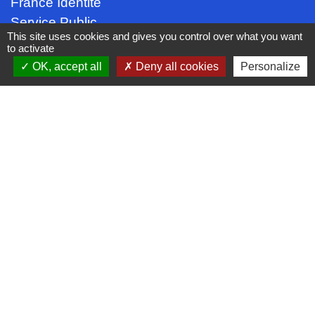
France Identité
Service Public
This site uses cookies and gives you control over what you want
Procuration de vote
to activate
OK, accept all
Deny all cookies
Personalize
Partenaires institutionnels
CC Oise Picarde
Département de l'Oise
Région Hauts-de-France
Préfecture de l'Oise
Site réalisé par KOM Conseil
Mentions légales
-
Politique de confidentialité
-
Accessibilité
-
Plan du site
-