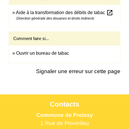
open_in_new
Aide à la transformation des débits de tabac
Direction générale des douanes et droits indirects
Comment faire si...
Ouvrir un bureau de tabac
Signaler une erreur sur cette page
Contacts
Commune de Froissy
1 Rue de Provinlieu