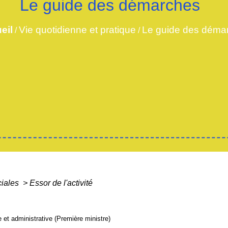
Le guide des démarches
eil
Vie quotidienne et pratique
Le guide des déma
/
/
ciales
>
Essor de l'activité
le et administrative (Première ministre)