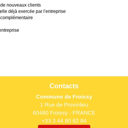
r de nouveaux clients
elle déjà exercée par l'entreprise
u complémentaire
entreprise
Contacts
Commune de Froissy
1 Rue de Provinlieu
60480 Froissy - FRANCE
+33 3 44 80 82 84