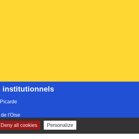
 institutionnels
Picarde
de l'Oise
Deny all cookies
Personalize
ts-de-France