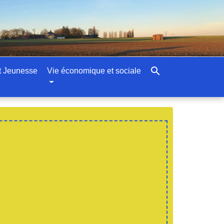
search
t Jeunesse
Vie économique et sociale