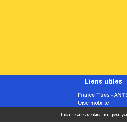
Liens utiles
France Titres - ANT
Oise mobilité
France Identité
This site uses cookies and gives you
Service Public
Procuration de vote