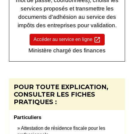
mot de passe, coordonnées), choisir les
services proposés et transmettre les
documents d'adhésion au service des
impôts des entreprises pour validation.
open_in_new
Accéder au service en ligne
Ministère chargé des finances
POUR TOUTE EXPLICATION,
CONSULTER LES FICHES
PRATIQUES :
Particuliers
Attestation de résidence fiscale pour les