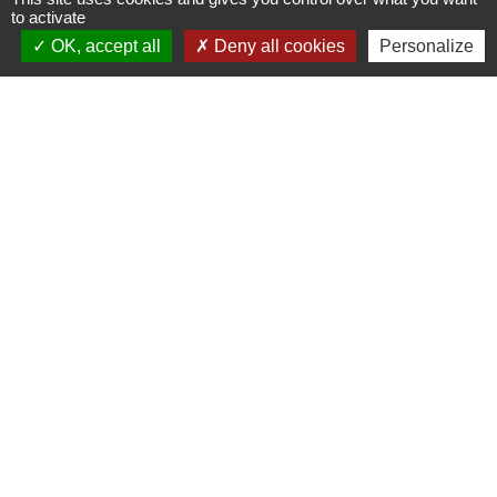
sociales d'un entrepreneur individuel
to activate
Tout ce qu'il faut savoir sur les cotisations
OK, accept all
Deny all cookies
Personalize
sociales d'une société à responsabilité limitée
(SARL)
TVA : qu'est-ce-que le régime simplifié de
l'agriculture ?
TVA applicable aux échanges européens
Signaler une erreur sur cette page
Contacts
Commune de Froissy
1 Rue de Provinlieu
60480 Froissy - FRANCE