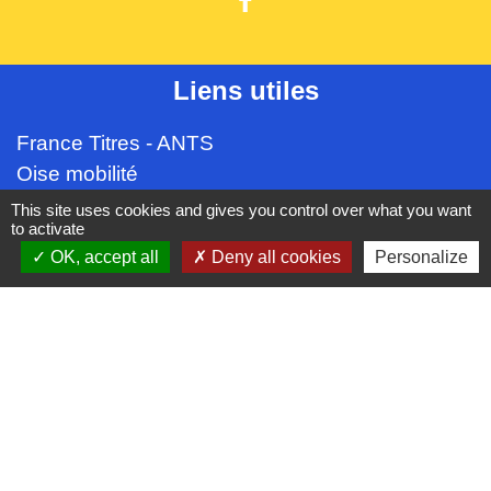
Liens utiles
France Titres - ANTS
Oise mobilité
France Identité
This site uses cookies and gives you control over what you want
to activate
Service Public
OK, accept all
Deny all cookies
Personalize
Procuration de vote
Partenaires institutionnels
CC Oise Picarde
Département de l'Oise
Région Hauts-de-France