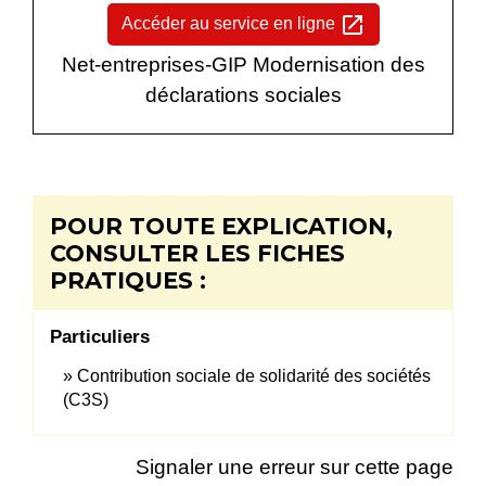
open_in_new
Accéder au service en ligne
Net-entreprises-GIP Modernisation des
déclarations sociales
POUR TOUTE EXPLICATION,
CONSULTER LES FICHES
PRATIQUES :
Particuliers
Contribution sociale de solidarité des sociétés
(C3S)
Signaler une erreur sur cette page