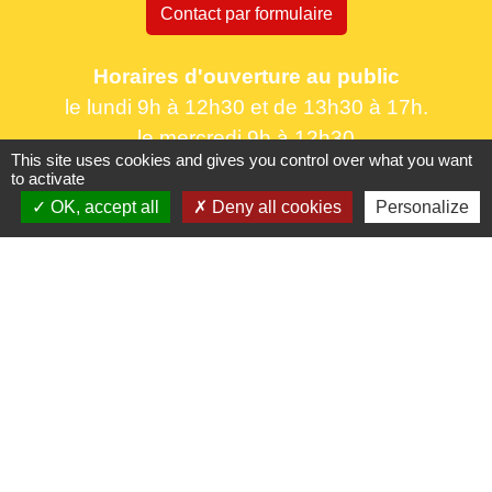
Contact par formulaire
Horaires d'ouverture au public
le lundi 9h à 12h30 et de 13h30 à 17h.
le mercredi 9h à 12h30
This site uses cookies and gives you control over what you want
le vendredi 16h à 18h30
to activate
OK, accept all
Deny all cookies
Personalize
Liens utiles
France Titres - ANTS
Oise mobilité
France Identité
Service Public