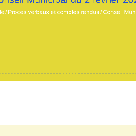
le
Procès verbaux et comptes rendus
Conseil Muni
/
/