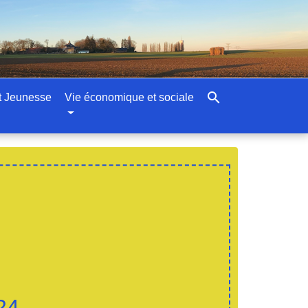
search
t Jeunesse
Vie économique et sociale
24