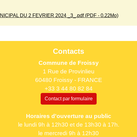
IPAL DU 2 FEVRIER 2024 _3_.pdf (PDF - 0.22Mo)
Contacts
Commune de Froissy
1 Rue de Provinlieu
60480 Froissy - FRANCE
+33 3 44 80 82 84
Contact par formulaire
Horaires d'ouverture au public
le lundi 9h à 12h30 et de 13h30 à 17h.
le mercredi 9h à 12h30