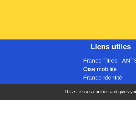
Liens utiles
France Titres - ANT
Oise mobilité
France Identité
Service Public
This site uses cookies and gives you
Procuration de vote
Mentions légales
-
Poli