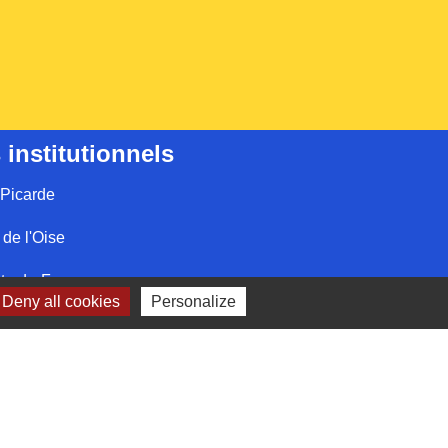
 institutionnels
Picarde
de l'Oise
ts-de-France
Deny all cookies
Personalize
e l'Oise
é par KOM Conseil
-
Gestion des cookies