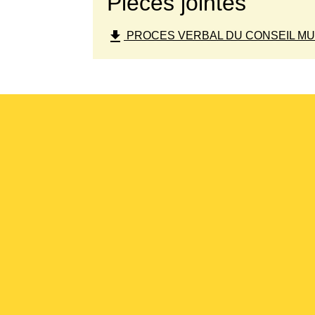
Pièces jointes
file_download
PROCES VERBAL DU CONSEIL MUNIC