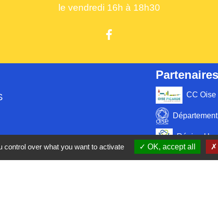
le vendredi 16h à 18h30
Partenaires
CC Oise 
S
Département 
Région Hau
 control over what you want to activate
OK, accept all
Préfecture d
Site réalis
tique de confidentialité
-
Accessibilité
-
Plan du site