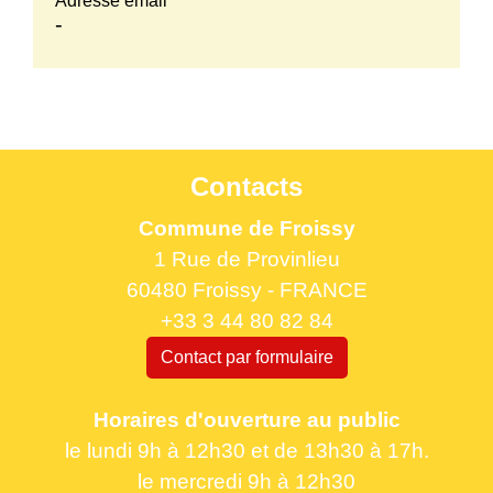
Adresse email
-
Contacts
Commune de Froissy
1 Rue de Provinlieu
60480 Froissy - FRANCE
+33 3 44 80 82 84
Contact par formulaire
Horaires d'ouverture au public
le lundi 9h à 12h30 et de 13h30 à 17h.
le mercredi 9h à 12h30