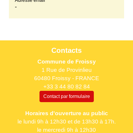
Adresse email
-
Contacts
Commune de Froissy
1 Rue de Provinlieu
60480 Froissy - FRANCE
+33 3 44 80 82 84
Contact par formulaire
Horaires d'ouverture au public
le lundi 9h à 12h30 et de 13h30 à 17h.
le mercredi 9h à 12h30